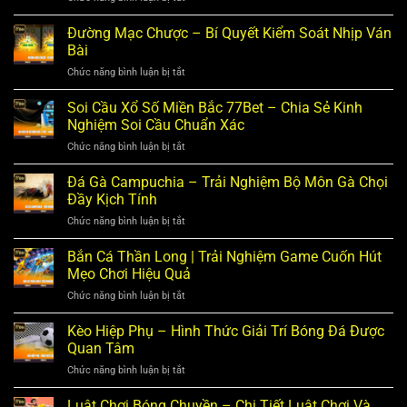
Cách
Chơi
Đường Mạc Chược – Bí Quyết Kiểm Soát Nhịp Ván
Bài
Bài
Phỏm
Chức năng bình luận bị tắt
ở
–
Đường
Hướng
Mạc
Soi Cầu Xổ Số Miền Bắc 77Bet – Chia Sẻ Kinh
Dẫn
Chược
Luật
Nghiệm Soi Cầu Chuẩn Xác
–
Nhanh
Chức năng bình luận bị tắt
ở
Bí
Cho
Soi
Quyết
Anh
Cầu
Đá Gà Campuchia – Trải Nghiệm Bộ Môn Gà Chọi
Kiểm
Em
Xổ
Soát
Đầy Kịch Tính
Số
Nhịp
Chức năng bình luận bị tắt
ở
Miền
Ván
Đá
Bắc
Bài
Gà
Bắn Cá Thần Long | Trải Nghiệm Game Cuốn Hút
77Bet
Campuchia
–
Mẹo Chơi Hiệu Quả
–
Chia
Chức năng bình luận bị tắt
ở
Trải
Sẻ
Bắn
Nghiệm
Kinh
Cá
Kèo Hiệp Phụ – Hình Thức Giải Trí Bóng Đá Được
Bộ
Nghiệm
Thần
Môn
Quan Tâm
Soi
Long
Gà
Cầu
Chức năng bình luận bị tắt
ở
|
Chọi
Chuẩn
Kèo
Trải
Đầy
Xác
Hiệp
Luật Chơi Bóng Chuyền – Chi Tiết Luật Chơi Và
Nghiệm
Kịch