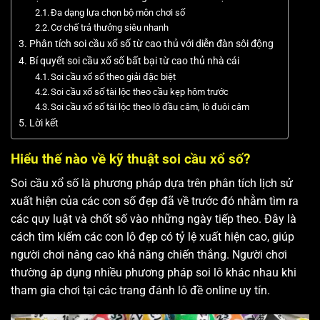
Đa dạng lựa chọn bộ môn chơi số
Cơ chế trả thưởng siêu nhanh
Phân tích soi cầu xổ số từ cao thủ với diễn đàn sôi động
Bí quyết soi cầu xổ số bất bại từ cao thủ nhà cái
Soi cầu xổ số theo giải đặc biệt
Soi cầu xổ số tài lộc theo cầu kẹp hôm trước
Soi cầu xổ số tài lộc theo lô đầu câm, lô đuôi câm
Lời kết
Hiểu thế nào về kỹ thuật soi cầu xổ số?
Soi cầu xổ số là phương pháp dựa trên phân tích lịch sử
xuất hiện của các con số đẹp đã về trước đó nhằm tìm ra
các quy luật và chốt số vào những ngày tiếp theo. Đây là
cách tìm kiếm các con lô đẹp có tỷ lệ xuất hiện cao, giúp
người chơi nâng cao khả năng chiến thắng. Người chơi
thường áp dụng nhiều phương pháp soi lô khác nhau khi
tham gia chơi tại các trang đánh lô đề online uy tín.