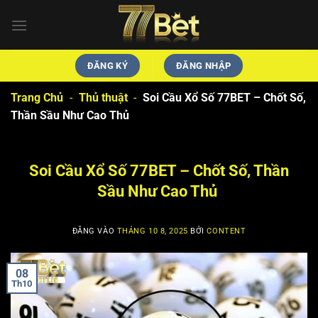
Bỏ
qua
nội
dung
ĐĂNG KÝ
ĐĂNG NHẬP
Trang Chủ
-
Thủ thuật
-
Soi Cầu Xổ Số 77BET – Chốt Số,
Thần Sầu Như Cao Thủ
Soi Cầu Xổ Số 77BET – Chốt Số, Thần
Sầu Như Cao Thủ
ĐĂNG VÀO
THÁNG 10 8, 2025
BỞI
CONTENT
08
Th10