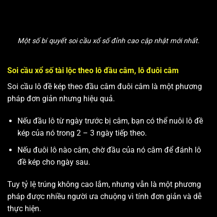
Một số bí quyết soi cầu xổ số đỉnh cao cập nhật mới nhất.
Soi cầu xổ số tài lộc theo lô đầu câm, lô đuôi câm
Soi cầu lô đề kép theo đầu câm đuôi câm là một phương
pháp đơn giản nhưng hiệu quả.
Nếu đầu lô từ ngày trước bị câm, bạn có thể nuôi lô đề
kép của nó trong 2 – 3 ngày tiếp theo.
Nếu đuôi lô nào câm, chờ đầu của nó câm để đánh lô
đề kép cho ngày sau.
Tuy tỷ lệ trúng không cao lắm, nhưng vẫn là một phương
pháp được nhiều người ưa chuộng vì tính đơn giản và dễ
thực hiện.