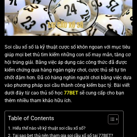
Soi cầu xổ số là kỹ thuật cược số khôn ngoan với mục tiêu
giúp mọi bet thủ tìm kiếm những con số may mắn, tăng cơ
hội trúng giải. Bằng việc áp dụng các công thức đã được
kiểm chứng qua hàng ngàn ngày chơi, cược thủ sẽ tự tin
chốt đậm hơn. Đã có hàng nghìn người chơi bằng việc dựa
vào phương pháp soi cầu thành công kiếm bạc tỷ. Bài viết
dưới đây từ cao thủ số học
77BET
sẽ cung cấp cho bạn
thêm nhiều tham khảo hữu ích.
Table of Contents
Hiểu thế nào về kỹ thuật soi cầu xổ số?
Tại sao bet thủ nên tham gia soi cầu xổ số tại 77BET?