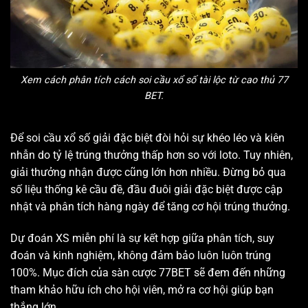
Xem cách phân tích cách soi cầu xổ số tài lộc từ cao thủ 77
BET.
Để soi cầu xổ số giải đặc biệt đòi hỏi sự khéo léo và kiên
nhẫn do tỷ lệ trúng thưởng thấp hơn so với loto. Tuy nhiên,
giải thưởng nhận được cũng lớn hơn nhiều. Đừng bỏ qua
số liệu thống kê cầu đề, đầu đuôi giải đặc biệt được cập
nhật và phân tích hàng ngày để tăng cơ hội trúng thưởng.
Dự đoán XS miễn phí là sự kết hợp giữa phân tích, suy
đoán và kinh nghiệm, không đảm bảo luôn luôn trúng
100%. Mục đích của sàn cược 77BET sẽ đem đến những
tham khảo hữu ích cho hội viên, mở ra cơ hội giúp bạn
thắng lớn.