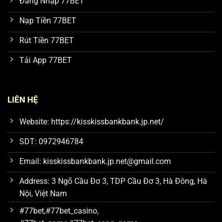
Đăng Nhập 77BET
Nạp Tiền 77BET
Rút Tiền 77BET
Tải App 77BET
LIÊN HỆ
Website: https://kisskissbankbank.jp.net/
SDT: 0972946784
Email:
kisskissbankbank.jp.net@gmail.com
Address: 3 Ngõ Cầu Đơ 3, TDP Cầu Đơ 3, Hà Đông, Hà
Nội, Việt Nam
#77bet,#77bet_casino,