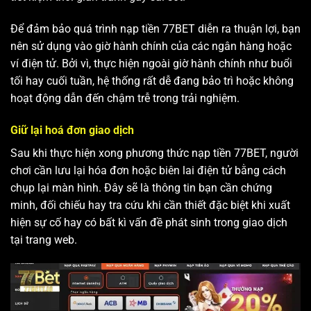
Để đảm bảo quá trình nạp tiền 77BET diễn ra thuận lợi, bạn
nên sử dụng vào giờ hành chính của các ngân hàng hoặc
ví điện tử. Bởi vì, thực hiện ngoài giờ hành chính như buổi
tối hay cuối tuần, hệ thống rất dễ đang bảo trì hoặc không
hoạt động dẫn đến chậm trễ trong trải nghiệm.
Giữ lại hoá đơn giao dịch
Sau khi thực hiện xong phương thức nạp tiền 77BET, người
chơi cần lưu lại hóa đơn hoặc biên lai điện tử bằng cách
chụp lại màn hình. Đây sẽ là thông tin bạn cần chứng
minh, đối chiếu hay tra cứu khi cần thiết đặc biệt khi xuất
hiện sự cố hay có bất kì vấn đề phát sinh trong giao dịch
tại trang web.