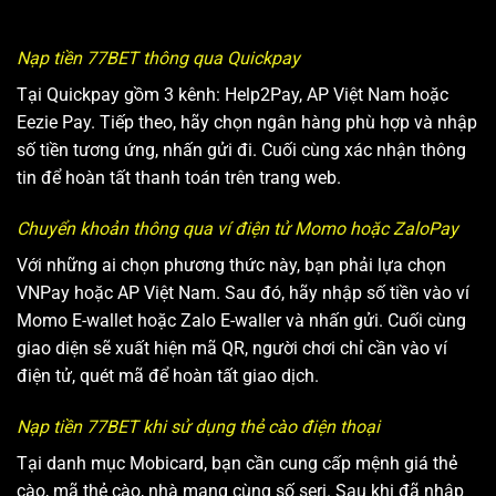
Nạp tiền 77BET thông qua Quickpay
Tại Quickpay gồm 3 kênh: Help2Pay, AP Việt Nam hoặc
Eezie Pay. Tiếp theo, hãy chọn ngân hàng phù hợp và nhập
số tiền tương ứng, nhấn gửi đi. Cuối cùng xác nhận thông
tin để hoàn tất thanh toán trên trang web.
Chuyển khoản thông qua ví điện tử Momo hoặc ZaloPay
Với những ai chọn phương thức này, bạn phải lựa chọn
VNPay hoặc AP Việt Nam. Sau đó, hãy nhập số tiền vào ví
Momo E-wallet hoặc Zalo E-waller và nhấn gửi. Cuối cùng
giao diện sẽ xuất hiện mã QR, người chơi chỉ cần vào ví
điện tử, quét mã để hoàn tất giao dịch.
Nạp tiền 77BET khi sử dụng thẻ cào điện thoại
Tại danh mục Mobicard, bạn cần cung cấp mệnh giá thẻ
cào, mã thẻ cào, nhà mạng cùng số seri. Sau khi đã nhập