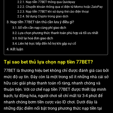
Nạp tiền 77BET thông qua Quickpay
Chuyển khoản thông qua ví điện tử Momo hoặc ZaloPay
Nạp tiền 77BET khi sử dụng thẻ cào điện thoại
Sử dụng Crypto trong giao dịch
Nạp tiền 77BET tân thủ cần lưu ý điều gì?
Số vốn cần nạp cùng phí giao dịch
Lựa chọn phương thức thanh toán phù hợp và tối ưu nhất
Giữ lại hoá đơn giao dịch
Liên hệ trực tiếp đến hỗ trợ khi gặp sự cố
Kết luận
Tại sao bet thủ lựa chọn nạp tiền 77BET?
77BET là thương hiệu bet không chỉ được đánh giá cao bởi
mức độ uy tín. Đây còn là một trong số ít những nhà cái sở
hữu các giải pháp thanh toán rõ ràng, nhanh chóng và
thuận tiện. Với cơ chế nạp tiền 77BET được thiết lập minh
bạch, tự động hóa, người chơi sẽ chỉ mất từ 3-4 phút để
nhanh chóng bơm tiền cược vào ID chơi. Dưới đây là
những đặc điểm nổi bật trong phương thức nạp tiền tại