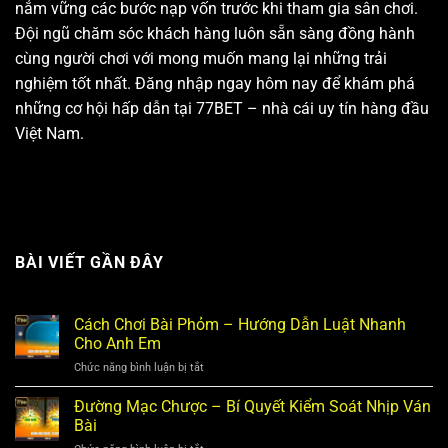
nắm vững các bước nạp vốn trước khi tham gia sân chơi.
Đội ngũ chăm sóc khách hàng luôn sẵn sàng đồng hành
cùng người chơi với mong muốn mang lại những trải
nghiệm tốt nhất. Đăng nhập ngay hôm nay để khám phá
những cơ hội hấp dẫn tại 77BET – nhà cái uy tín hàng đầu
Việt Nam.
BÀI VIẾT GẦN ĐÂY
Cách Chơi Bài Phỏm – Hướng Dẫn Luật Nhanh
Cho Anh Em
Chức năng bình luận bị tắt
ở
Cách
Chơi
Đường Mạc Chược – Bí Quyết Kiểm Soát Nhịp Ván
Bài
Bài
Phỏm