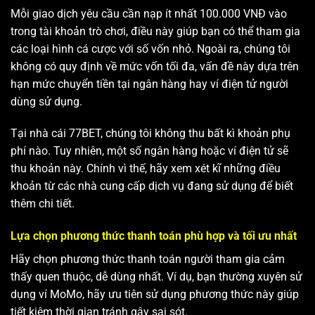
Mỗi giao dịch yêu cầu cần nạp ít nhất 100.000 VNĐ vào
trong tài khoản trò chơi, điều này giúp bạn có thể tham gia
các loại hình cá cược với số vốn nhỏ. Ngoài ra, chúng tôi
không có quy định về mức vốn tối đa, vấn đề này dựa trên
hạn mức chuyển tiền tại ngân hàng hay ví điện tử người
dùng sử dụng.
Tại nhà cái 77BET, chúng tôi không thu bất kì khoản phụ
phí nào. Tuy nhiên, một số ngân hàng hoặc ví điện tử sẽ
thu khoản này. Chính vì thế, hãy xem xét kĩ những điều
khoản từ các nhà cung cấp dịch vụ đang sử dụng để biết
thêm chi tiết.
Lựa chọn phương thức thanh toán phù hợp và tối ưu nhất
Hãy chọn phương thức thanh toán người tham gia cảm
thấy quen thuộc, dễ dùng nhất. Ví dụ, bạn thường xuyên sử
dụng ví MoMo, hãy ưu tiên sử dụng phương thức này giúp
tiết kiệm thời gian tránh gây sai sót.