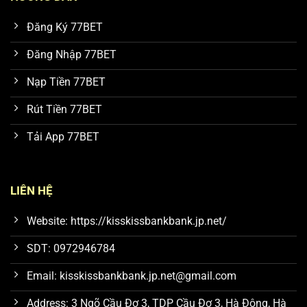
Đăng Ký 77BET
Đăng Nhập 77BET
Nạp Tiền 77BET
Rút Tiền 77BET
Tải App 77BET
LIÊN HỆ
Website: https://kisskissbankbank.jp.net/
SDT: 0972946784
Email:
kisskissbankbank.jp.net@gmail.com
Address: 3 Ngõ Cầu Đơ 3, TDP Cầu Đơ 3, Hà Đông, Hà