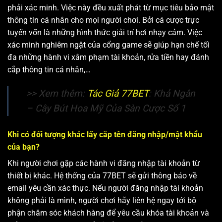
phải xác minh. Việc này đều xuất phát từ mục tiêu bảo mật
thông tin cá nhân cho mọi người chơi. Bởi cá cược trực
tuyến vốn là những hình thức giải trí hơi nhạy cảm. Việc
xác minh nghiêm ngặt của cổng game sẽ giúp hạn chế tối
đa những hành vi xâm phạm tài khoản, rửa tiền hay đánh
cắp thông tin cá nhân,…
>> Xem thêm:
Tác Giả 77BET
: Khả Ngân
– Cây Bút Hoa Mỹ Của Sàn Cược Số 1
Khi có đối tượng khác lấy cắp tên đăng nhập/mật khẩu
của bạn?
Khi người chơi gặp các hành vi đăng nhập tài khoản từ
thiết bị khác. Hệ thống của 77BET sẽ gửi thông báo về
email yêu cần xác thực. Nếu người đăng nhập tài khoản
không phải là mình, người chơi hãy liên hệ ngay tới bộ
phận chăm sóc khách hàng để yêu cầu khóa tài khoản và