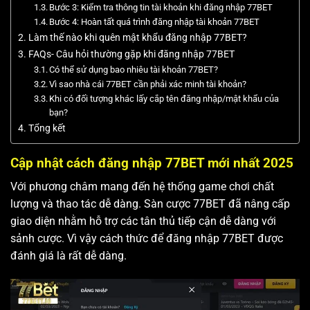
Bước 3: Kiểm tra thông tin tài khoản khi đăng nhập 77BET
Bước 4: Hoàn tất quá trình đăng nhập tài khoản 77BET
Làm thế nào khi quên mật khẩu đăng nhập 77BET?
FAQs- Câu hỏi thường gặp khi đăng nhập 77BET
Có thể sử dụng bao nhiêu tài khoản 77BET?
Vì sao nhà cái 77BET cần phải xác minh tài khoản?
Khi có đối tượng khác lấy cắp tên đăng nhập/mật khẩu của
bạn?
Tổng kết
Cập nhật cách đăng nhập 77BET mới nhất 2025
Với phương châm mang đến hệ thống game chơi chất
lượng và thao tác dễ dàng. Sàn cược 77BET đã nâng cấp
giao diện nhằm hỗ trợ các tân thủ tiếp cận dễ dàng với
sảnh cược. Vì vậy cách thức để đăng nhập 77BET được
đánh giá là rất dễ dàng.