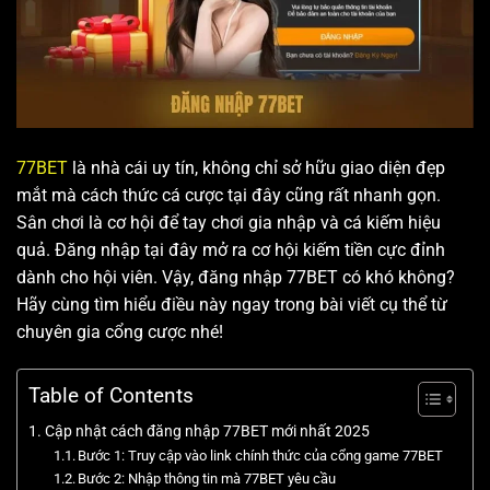
77BET
là nhà cái uy tín, không chỉ sở hữu giao diện đẹp
mắt mà cách thức cá cược tại đây cũng rất nhanh gọn.
Sân chơi là cơ hội để tay chơi gia nhập và cá kiếm hiệu
quả. Đăng nhập tại đây mở ra cơ hội kiếm tiền cực đỉnh
dành cho hội viên. Vậy, đăng nhập 77BET có khó không?
Hãy cùng tìm hiểu điều này ngay trong bài viết cụ thể từ
chuyên gia cổng cược nhé!
Table of Contents
Cập nhật cách đăng nhập 77BET mới nhất 2025
Bước 1: Truy cập vào link chính thức của cổng game 77BET
Bước 2: Nhập thông tin mà 77BET yêu cầu