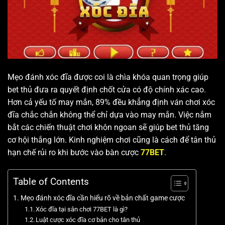
Mẹo đánh xóc đĩa được coi là chìa khóa quan trọng giúp
bet thủ đưa ra quyết định chốt cửa có độ chính xác cao.
Hơn cả yếu tố may mắn, 89% đều khẳng định ván chơi xóc
đĩa chắc chắn không thể chỉ dựa vào may mắn. Việc nắm
bắt các chiến thuật chơi khôn ngoan sẽ giúp bet thủ tăng
cơ hội thắng lớn. Kinh nghiệm chơi cũng là cách để tân thủ
hạn chế rủi ro khi bước vào bàn cược
77BET
.
Table of Contents
Mẹo đánh xóc đĩa cần hiểu rõ về bản chất game cược
Xóc đĩa tại sân chơi 77BET là gì?
Luật cược xóc đĩa cơ bản cho tân thủ