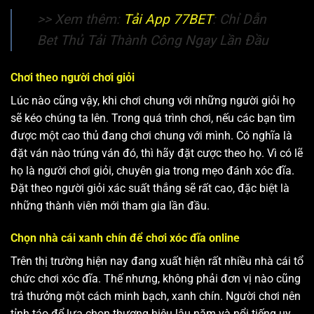
>> Xem thêm:
Tải App 77BET
: Chỉ Dẫn
Bet Thủ Tải Thành Công Ngay Lần Đầu
Chơi theo người chơi giỏi
Lúc nào cũng vậy, khi chơi chung với những người giỏi họ
sẽ kéo chúng ta lên. Trong quá trình chơi, nếu các bạn tìm
được một cao thủ đang chơi chung với mình. Có nghĩa là
đặt ván nào trúng ván đó, thì hãy đặt cược theo họ. Vì có lẽ
họ là người chơi giỏi, chuyên gia trong mẹo đánh xóc đĩa.
Đặt theo người giỏi xác suất thắng sẽ rất cao, đặc biệt là
những thành viên mới tham gia lần đầu.
Chọn nhà cái xanh chín để chơi xóc đĩa online
Trên thị trường hiện nay đang xuất hiện rất nhiều nhà cái tổ
chức chơi xóc đĩa. Thế nhưng, không phải đơn vị nào cũng
trả thưởng một cách minh bạch, xanh chín. Người chơi nên
tỉnh táo để lựa chọn thương hiệu lâu năm và nổi tiếng uy