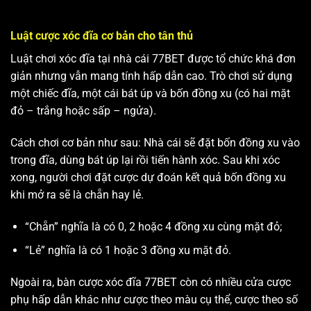
Luật cược xóc đĩa cơ bản cho tân thủ
Luật chơi xóc đĩa tại nhà cái 77BET được tổ chức khá đơn
giản nhưng vẫn mang tính hấp dẫn cao. Trò chơi sử dụng
một chiếc đĩa, một cái bát úp và bốn đồng xu (có hai mặt
đỏ – trắng hoặc sấp – ngửa).
Cách chơi cơ bản như sau: Nhà cái sẽ đặt bốn đồng xu vào
trong đĩa, dùng bát úp lại rồi tiến hành xóc. Sau khi xóc
xong, người chơi đặt cược dự đoán kết quả bốn đồng xu
khi mở ra sẽ là chẵn hay lẻ.
“Chẵn” nghĩa là có 0, 2 hoặc 4 đồng xu cùng mặt đỏ;
“Lẻ” nghĩa là có 1 hoặc 3 đồng xu mặt đỏ.
Ngoài ra, bàn cược xóc đĩa 77BET còn có nhiều cửa cược
phụ hấp dẫn khác như cược theo màu cụ thể, cược theo số