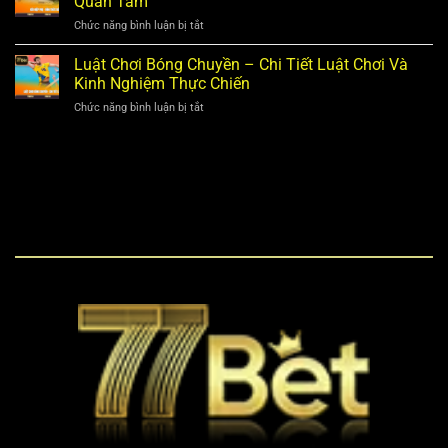
Quan Tâm
Soi
Long
Gà
Cầu
Chức năng bình luận bị tắt
ở
|
Chọi
Chuẩn
Kèo
Trải
Đầy
Xác
Hiệp
Luật Chơi Bóng Chuyền – Chi Tiết Luật Chơi Và
Nghiệm
Kịch
Phụ
Game
Kinh Nghiệm Thực Chiến
Tính
–
Cuốn
Chức năng bình luận bị tắt
ở
Hình
Hút
Luật
Thức
Mẹo
Chơi
Giải
Chơi
Bóng
Trí
Hiệu
Chuyền
Bóng
Quả
–
Đá
Chi
Được
Tiết
Quan
Luật
Tâm
Chơi
Và
Kinh
Nghiệm
Thực
Chiến