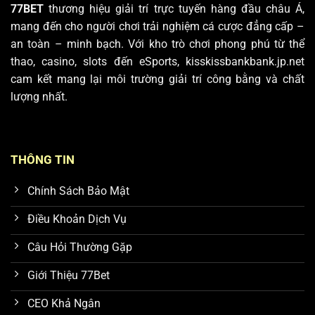
77BET
thương hiệu giải trí trực tuyến hàng đầu châu Á,
mang đến cho người chơi trải nghiệm cá cược đẳng cấp –
an toàn – minh bạch. Với kho trò chơi phong phú từ thể
thao, casino, slots đến eSports, kisskissbankbank.jp.net
cam kết mang lại môi trường giải trí công bằng và chất
lượng nhất.
THÔNG TIN
Chính Sách Bảo Mật
Điều Khoản Dịch Vụ
Câu Hỏi Thường Gặp
Giới Thiệu 77Bet
CEO Khả Ngân